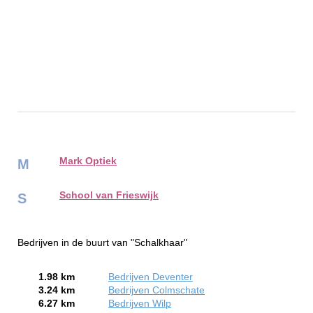
Mark Optiek
M
School van Frieswijk
S
Bedrijven in de buurt van "Schalkhaar"
1.98 km
Bedrijven Deventer
3.24 km
Bedrijven Colmschate
6.27 km
Bedrijven Wilp