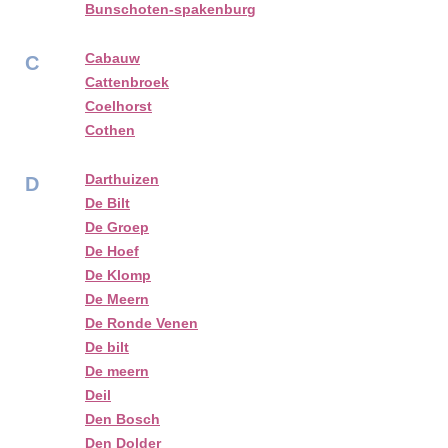
Bunschoten-spakenburg
Cabauw
C
Cattenbroek
Coelhorst
Cothen
Darthuizen
D
De Bilt
De Groep
De Hoef
De Klomp
De Meern
De Ronde Venen
De bilt
De meern
Deil
Den Bosch
Den Dolder