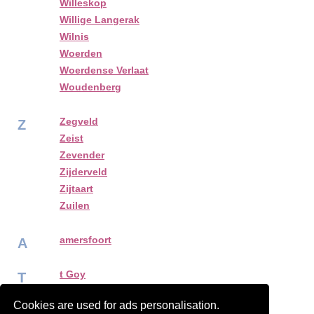
Willeskop
Willige Langerak
Wilnis
Woerden
Woerdense Verlaat
Woudenberg
Zegveld
Z
Zeist
Zevender
Zijderveld
Zijtaart
Zuilen
amersfoort
A
t Goy
T
Cookies are used for ads personalisation.