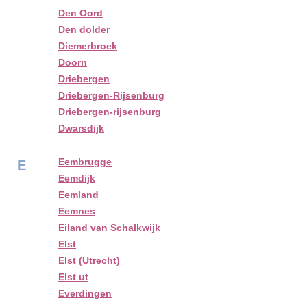
Den Oord
Den dolder
Diemerbroek
Doorn
Driebergen
Driebergen-Rijsenburg
Driebergen-rijsenburg
Dwarsdijk
Eembrugge
E
Eemdijk
Eemland
Eemnes
Eiland van Schalkwijk
Elst
Elst (Utrecht)
Elst ut
Everdingen