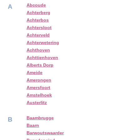
Abcoude
A
Achterberg
Achterbos
Achtersloot
Achterveld
Achterwetering
Achthoven
Achttienhoven
Alberts Dorp
Ameide
Amerongen
Amersfoort
Amstelhoek
Austerlitz
Baambrugge
B
Baarn
Barwoutswaarder