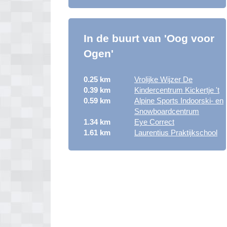
In de buurt van 'Oog voor
Ogen'
0.25 km
Vrolijke Wijzer De
0.39 km
Kindercentrum Kickertje 't
0.59 km
Alpine Sports Indoorski- en
Snowboardcentrum
1.34 km
Eye Correct
1.61 km
Laurentius Praktijkschool