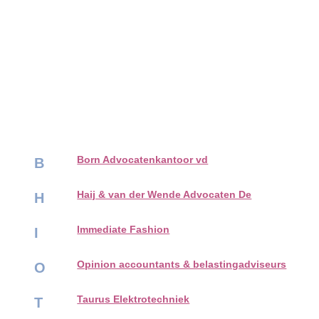
Born Advocatenkantoor vd
B
Haij & van der Wende Advocaten De
H
Immediate Fashion
I
Opinion accountants & belastingadviseurs
O
Taurus Elektrotechniek
T