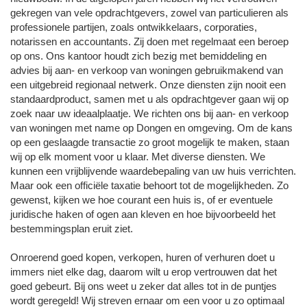
gekregen van vele opdrachtgevers, zowel van particulieren als
professionele partijen, zoals ontwikkelaars, corporaties,
notarissen en accountants. Zij doen met regelmaat een beroep
op ons. Ons kantoor houdt zich bezig met bemiddeling en
advies bij aan- en verkoop van woningen gebruikmakend van
een uitgebreid regionaal netwerk. Onze diensten zijn nooit een
standaardproduct, samen met u als opdrachtgever gaan wij op
zoek naar uw ideaalplaatje. We richten ons bij aan- en verkoop
van woningen met name op Dongen en omgeving. Om de kans
op een geslaagde transactie zo groot mogelijk te maken, staan
wij op elk moment voor u klaar. Met diverse diensten. We
kunnen een vrijblijvende waardebepaling van uw huis verrichten.
Maar ook een officiële taxatie behoort tot de mogelijkheden. Zo
gewenst, kijken we hoe courant een huis is, of er eventuele
juridische haken of ogen aan kleven en hoe bijvoorbeeld het
bestemmingsplan eruit ziet.
Onroerend goed kopen, verkopen, huren of verhuren doet u
immers niet elke dag, daarom wilt u erop vertrouwen dat het
goed gebeurt. Bij ons weet u zeker dat alles tot in de puntjes
wordt geregeld! Wij streven ernaar om een voor u zo optimaal